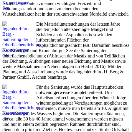
letzten Jahrzehnten zu einem wichtigen Freizeit- und
Erholungsstandort und somit zu einem bedeutenden
Wirtschaftsfaktor hat in der strukturschwachen Nordeifel entwickelt.
Die Materialuntersuchungen der letzten Jahre
stellten jedoch altersbedingte Mängel und
Schäden an der Asphaltmastix sowie den
luftberührenden Flächen der
Asphaltdichtungsschicht fest. Daraufhin beschloss
der Zweckverband Kronenburger See die Sanierung der
Oberflächenabdichtung (Abfräsen der Mastix und von Teilflächen
der Dichtung, Aufbringen einer neuen Dichtung und Mastix sowie
weitere Maßnahmen an Nebenanlagen im Herbst 2016). Mit der
Planung und Ausschreibung wurde das Ingenieurbüro H. Berg &
Partner GmbH, Aachen beauftragt.
Für die Sanierung wurde das Hauptstaubecken
notwendigerweise komplett entleert. Um
Arbeitsunterbrechungen über den Winter infolge
witterungsbedingter Verzögerungen möglichst zu
vermeiden, musste man bereits am 10. August mit
dem Ablassen des Wassers beginnen. Die Sanierungsmaßnahmen,
die ca. alle 30 bis 40 Jahre einmal vorgenommen werden müssen
und nur in einem zeitlich begrenzen Rahmen durchführbar sind,
dienen dem primären Ziel des Hochwasserschutzes für die Ortschaft