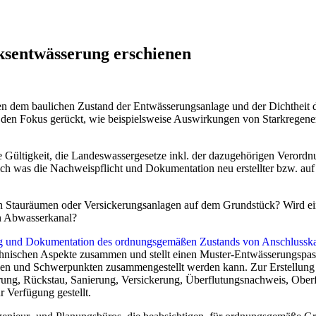
ent­wässer­ung erschienen
em baulichen Zustand der Entwässerungsanlage und der Dichtheit der
in den Fokus gerückt, wie beispielsweise Auswirkungen von Starkregen
e Gültigkeit, die Landeswassergesetze inkl. der dazugehörigen Verord
ch was die Nachweispflicht und Dokumentation neu erstellter bzw. au
on Stauräumen oder Versickerungsanlagen auf dem Grundstück? Wird e
en Abwasserkanal?
 und Dokumentation des ordnungsgemäßen Zustands von Anschlussk
chnischen Aspekte zusammen und stellt einen Muster-Entwässerungspass
sen und Schwerpunkten zusammengestellt werden kann. Zur Erstellung
rung, Rückstau, Sanierung, Versickerung, Überflutungsnachweis, Ober
r Verfügung gestellt.