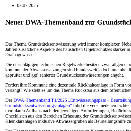
03.07.2025
Neuer DWA-Themen­band zur Grund­stücks­
Das Thema Grundstücksentwässerung wird immer komplexer. Neben d
Jahren zusätzliche Aspekte des häuslichen Objektschutzes stärker 
Drainagewasser.
Die einschlägigen technischen Regelwerke besitzen zwar allgemein
kommunaler Abwassersatzungen sind bundesweit jedoch uneinheitli
geprüfter und ggf. sanierter Grundstücksentwässerungen angeht.
Fordert ihre Kommune eine dezentrale Rückhalteanlage in Form v
verlangt? Wie steht es um das Thema Rückstau aus dem öffentlich
Der
DWA-Themenband T1/2025 „Entwässerungspass – Beurteilung
Grundstücksentwässerungsanlagen“
führt die verschiedenen fachte
modularen Aufbaus nach den jeweiligen Anforderungen, Bedürfnis
Checklisten aus den Bereichen Erfassung der Grundstücksentwässe
Kleinkläranlagen inklusive Abwassergruben als Beurteilungshilfe zu