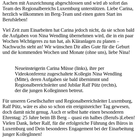
Aachen mit Auszeichnung abgeschlossen und wird ab sofort das
Team des Regionalbereichs Luxemburg unterstützen. Liebe Carina,
herzlich willkommen im Berg-Team und einen guten Start ins
Berufsleben!
Viel Zeit zum Einarbeiten hat Carina jedoch nicht, da sie schon bald
die Aufgaben von Nina Wendling übernehmen wird, die in ein paar
Wochen Wichtigeres zu tun hat, als Kläranlagen zu planen –
Nachwuchs steht an! Wir wünschen Dir alles Gute für die Geburt
und die kommenden Wochen und Monate (ohne uns), liebe Nina!
Neueinsteigerin Carina Müsse (links), ihre per
Videokonferenz zugeschaltete Kollegin Nina Wendling
(Mitte), deren Aufgaben sie bald übernimmt und
Regionalbereichsleiter und Jubilar Ralf Pütz (rechts),
der die jungen Kolleginnen betreut.
Für unseren Gesellschafter und Regionalbereichsleiter Luxemburg,
Ralf Pütz, wäre es also so schon ein ereignisreicher Tag gewesen,
doch damit nicht genug. Auch er selbst hatte einen besonderen
Ehrentag: 25 Jahre beim IB Berg – quasi ein halbes (Berufs-)Leben!
Vielen Dank, lieber Ralf, für die erfolgreiche Führung des Büros in
Luxemburg und Dein besonderes Engagement bei der Einarbeitung
junger KollegInnen!