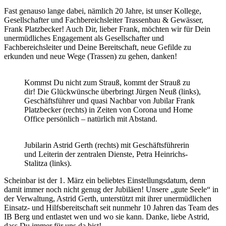
Fast genauso lange dabei, nämlich 20 Jahre, ist unser Kollege,
Gesellschafter und Fachbereichsleiter Trassenbau & Gewässer,
Frank Platzbecker! Auch Dir, lieber Frank, möchten wir für Dein
unermüdliches Engagement als Gesellschafter und
Fachbereichsleiter und Deine Bereitschaft, neue Gefilde zu
erkunden und neue Wege (Trassen) zu gehen, danken!
Kommst Du nicht zum Strauß, kommt der Strauß zu
dir! Die Glückwünsche überbringt Jürgen Neuß (links),
Geschäftsführer und quasi Nachbar von Jubilar Frank
Platzbecker (rechts) in Zeiten von Corona und Home
Office persönlich – natürlich mit Abstand.
Jubilarin Astrid Gerth (rechts) mit Geschäftsführerin
und Leiterin der zentralen Dienste, Petra Heinrichs-
Stalitza (links).
Scheinbar ist der 1. März ein beliebtes Einstellungsdatum, denn
damit immer noch nicht genug der Jubiläen! Unsere „gute Seele“ in
der Verwaltung, Astrid Gerth, unterstützt mit ihrer unermüdlichen
Einsatz- und Hilfsbereitschaft seit nunmehr 10 Jahren das Team des
IB Berg und entlastet wen und wo sie kann. Danke, liebe Astrid,
dass Du immer für uns da bist!