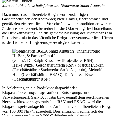
Marcus Lübken
Geschäftsführer der Stadtwerke Sankt Augustin
Dazu muss das aufbereitete Biogas vom zuständigen
Gasnetzbetreiber, der Rhein-Sieg Netz GmbH, übernommen und
gemäß den eichrechtlichen Vorschriften weiter konditioniert werden.
Zudem ist der Gasnetzbetreiber für die Odorierung des Biomethans,
die Druckanpassung und die geeichte Messung des Biomethans am
Einspeisepunkt in das öffentliche Erdgasnetz verantwortlich. Hierzu
ist der Bau einer Biogaseinspeiseanlage erforderlich.
(v.l.n.r.): Dr. Ralph Kusserow (Projektleiter RSN),
Heike Witzel (Geschäftsführerin RSN), Marcus Lübken
(Geschäftsführer Stadtwerke Sankt Augustin), Meinolf
Hein (Geschäftsführer RSAG), Dr. Andreas Esser
(Geschäftsführer RSN)
In Anlehnung an die Produktionskapazität der
Biogasaufbereitungsanlage auf dem Entsorgungs- und
Verwertungspark Sankt Augustin bzw. gemäß dem geschlossenen
Netzanschlussvertrages zwischen RSN und RSAG, wird die
Biogaseinspeiseanlage für eine Aufnahme von aufbereitetem Biogas
von 150-300 Nm³/h ausgelegt. Dies entspricht rechnerisch der
Versorgung von bis zu 2.000 Gebäuden mit grünem Gas.