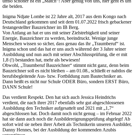
umso schöner ist ein „Match“! Aber genug von uns, hier geht es um
die beiden.
Inigma Ndjate Lombe ist 22 Jahre alt, 2017 aus dem Kongo nach
Deutschland gekommen und seit dem 01.07.2022 frisch gebackener
festangestellter Bauzeichner im IB Berg.
Von Anfang an hat er uns mit seiner Zielstrebigkeit und seiner
Energie, Bauzeichner zu werden, beeindruckt. Wenige junge
Menschen wissen so sicher, dass genau das ihr „Traumberuf“ ist.
Inigma schon und das hat er uns auch während der 3 Jahre seiner
Ausbildung und nun auch mit seiner Abschlussprüfung, die er mit
1,8 (!) bestanden hat, mehr als bewiesen!
Obwohl, „Traumberuf Bauzeichner“ stimmt nicht ganz, denn beim
Bauzeichner soll es nicht bleiben – am 01.08., schließt er nahtlos die
berufsbegleitende Aus- bzw. Fortbildung zum Bautechniker an.
Dann heißt es nicht nur Schule ODER Büro, sondern ERST Büro,
DANN Schule!
Das verdient Respekt. Den hat sich auch Jessica Heindrichs
verdient, die nach ihrer 2017 ebenfalls sehr gut abgeschlossenen
Ausbildung den Techniker aufgesattelt und 2021 mit „1,7“
abgeschlossen hat. Doch damit noch nicht genug – im Februar 2022
hat sie dann auch noch die Ausbildereignungsprüfung abgelegt! Ab
sofort wird sie neben ihrer Arbeit als Technikerin unseren Ausbilder,
Danny Hennes, bei der Ausbildung der kommenden Azubis