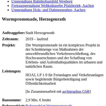
Umgestaltung Bahnhofsumfeld Wegberg
Freiraumgestaltung Weltkulturerbe Pfalzbezirk, Aachen
Umgestaltung Holz- und Dahmengraben, Aachen
Wurmpromenade, Herzogenrath
Auftraggeber:
Stadt Herzogenrath
Zeitraum:
2019 – laufend
Projekt:
Die Wurmpromenade ist ein komplexes Projekt in
der Schnittmenge von Maßnahmen der
umweltfreundlichen Verkehrserschließung, des
Hochwasserschutzes und der Schaffung von
Erlebnis- und Aufenthaltsqualitäten im urbanen und
natürlichen Raum.
Leistungen:
HOAI, LP 1-9 für Freianlagen und Verkehrsanlagen
sowie begleitende Bürgerbeteiligung und
Öffentlichkeitsarbeit
[In Zusammenarbeit mit
archigraphus GbR
]
Bausumme:
2,9 Mio. € brutto
Referenzblatt:
Referenzblatt Wurmpromenade