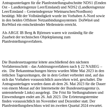
Antragsunterlagen für die Planfeststellungsabschnitte NDS1 (Emden
Ost – Landkreisgrenze Leer/Emsland) und NDS2 (Landkreisgrenze
Leer/Emsland – Gemeindegrenze Wietmarschen/Nordhorn)
bestätigt. Mit der Vollständigkeit wurde im Vorhaben A-Nord sowie
in den beiden Offshore Netzanbindungssystemen DolWin4 und
BorWin4 ein entscheidender Meilenstein erreicht.
Als ARGE IB Berg & Björnsen waren wir zuständig für die
Zuarbeit der technischen Objektplanung zum
Planfeststellungsverfahren.
Die Bundesnetzagentur leitete anschließend den nächsten
Verfahrensschritt – das Anhörungsverfahren nach § 22 NABEG –
ein. Die Bekanntmachungen hierzu wurden Mitte Mai 2023 in den
örtlichen Tageszeitungen, die in dem Gebiet verbreitet sind, auf das
sich das Vorhaben voraussichtlich auswirken wird, geschaltet. Die
Antragsunterlagen wurden dann ab dem 26. Mai 2023 für die Dauer
von einem Monat auf der Internetseite der Bundesnetzagentur (s.
untenstehende Links) ausgelegt. Die Frist für Stellungnahmen und
Einwendungen endet am 26. Juli 2023. Die Erörterungstermine
finden voraussichtlich im November und Dezember statt. Der
Planfeststellungsbeschluss wird im zweiten Quartal 2024 erwartet.